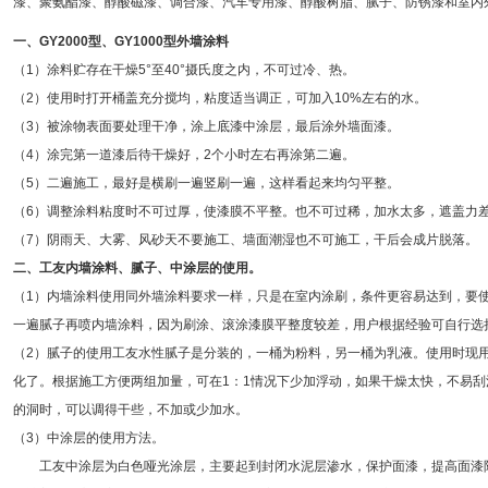
漆、聚氨酯漆、醇酸磁漆、调合漆、汽车专用漆、醇酸树脂、腻子、防锈漆和室内
一、
GY2000型、GY1000型外墙涂料
（1）涂料贮存在干燥5°至40°摄氏度之内，不可过冷、热。
（2）使用时打开桶盖充分搅均，粘度适当调正，可加入10%左右的水。
（3）被涂物表面要处理干净，涂上底漆中涂层，最后涂外墙面漆。
（4）涂完第一道漆后待干燥好，2个小时左右再涂第二遍。
（5）二遍施工，最好是横刷一遍竖刷一遍，这样看起来均匀平整。
（6）调整涂料粘度时不可过厚，使漆膜不平整。也不可过稀，加水太多，遮盖力
（7）阴雨天、大雾、风砂天不要施工、墙面潮湿也不可施工，干后会成片脱落。
二、工友内墙涂料、腻子、中涂层的使用。
（1）内墙涂料使用同外墙涂料要求一样，只是在室内涂刷，条件更容易达到，要
一遍腻子再喷内墙涂料，因为刷涂、滚涂漆膜平整度较差，用户根据经验可自行选
（2）腻子的使用工友水性腻子是分装的，一桶为粉料，另一桶为乳液。使用时现
化了。根据施工方便两组加量，可在1：1情况下少加浮动，如果干燥太快，不易
的洞时，可以调得干些，不加或少加水。
（3）中涂层的使用方法。
工友中涂层为白色哑光涂层，主要起到封闭水泥层渗水，保护面漆，提高面漆附