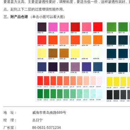
要遮盖力太高。主要是渗透性要好，调整粘度，要适当低一些，这样渗透性就好。
点。起到上下二层的过渡增强性能作用。
三、附产品色谱
（
单击小图可以看大图
）
地 址：
威海市青岛南路689号
经 理：
丛日宁
厂长室：
86-0631-5371234