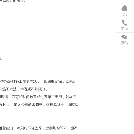
外高级乳胶漆等。
QQ
电话
微信
差。
使内墙涂料施工后更美观，一般采取刮涂，或先刮
择施工方法，本说明不加限制。
用现混，不可长时间放置或过夜第二天用，就会固
刮涂时，可加入少量的水调整，这样易刮平。填较深
着能力，涂刷时不可太厚，涂刷均匀即可，也不